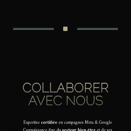
^
COLLABORER
AVEC NOUS
Expertise
certifiée
en campagnes Meta & Google
Connaissance fine du
secteur bien-être
et de ses