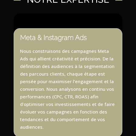
Meta & Instagram Ads
Nous construisons des campagnes Meta
Ads qui allient créativité et précision. De la
définition des audiences à la segmentation
des parcours clients, chaque étape est
pensée pour maximiser l’engagement et la
conversion. Nous analysons en continu vos
performances (CPC, CTR, ROAS) afin
d’optimiser vos investissements et de faire
évoluer vos campagnes en fonction des
tendances et du comportement de vos
audiences.