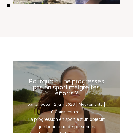
Pourquoi tu ne progresses
pas en sport malgré tes
efforts ?
par
amodea
|
2 juin 2026
|
Mouvements
|
0 Commentaires
La progression en sport est un objectif
que beaucoup de personnes