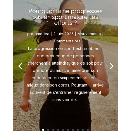
Pourquoi tu ne progresses
pas en sport malgré tes
efforts ?
par
amodea
|
2 juin 2026
|
Mouvements
|
0 Commentaires
La progression en sport est un objectif
que beaucoup de personnes
cherchent à atteindre, que ce soit pour
prendre du muscle, améliorer son
endurance ou simplement se sentir
mieux dans son corps. Pourtant, il arrive
souvent de s’entraîner régulièrement
sans voir de...
Lire plus