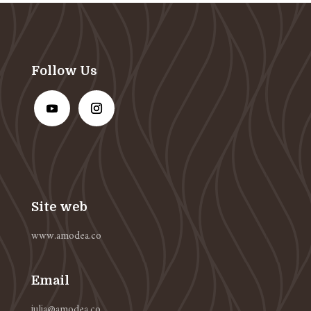
Follow Us
Site web
www.amodea.co
Email
julia@amodea.co