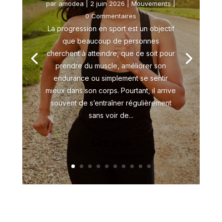
par
amodea
|
2 juin 2026
|
Mouvements
|
0 Commentaires
La progression en sport est un objectif
que beaucoup de personnes
cherchent à atteindre, que ce soit pour
prendre du muscle, améliorer son
endurance ou simplement se sentir
mieux dans son corps. Pourtant, il arrive
souvent de s’entraîner régulièrement
sans voir de...
Lire plus