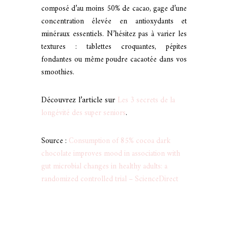
composé d’au moins 50% de cacao, gage d’une
concentration élevée en antioxydants et
minéraux essentiels. N’hésitez pas à varier les
textures : tablettes croquantes, pépites
fondantes ou même poudre cacaotée dans vos
smoothies.
Découvrez l’article sur
Les 3 secrets de la
longévité des super seniors
.
Source :
Consumption of 85% cocoa dark
chocolate improves mood in association with
gut microbial changes in healthy adults: a
randomized controlled trial – ScienceDirect