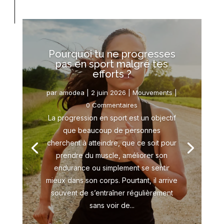
Pourquoi tu ne progresses
pas en sport malgré tes
efforts ?
par
amodea
|
2 juin 2026
|
Mouvements
|
0 Commentaires
La progression en sport est un objectif
que beaucoup de personnes
cherchent à atteindre, que ce soit pour
prendre du muscle, améliorer son
endurance ou simplement se sentir
mieux dans son corps. Pourtant, il arrive
souvent de s’entraîner régulièrement
sans voir de...