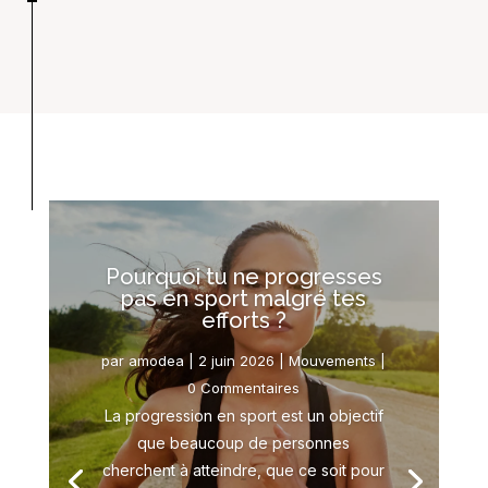
Pourquoi tu ne progresses
pas en sport malgré tes
efforts ?
par
amodea
|
2 juin 2026
|
Mouvements
|
0 Commentaires
La progression en sport est un objectif
que beaucoup de personnes
cherchent à atteindre, que ce soit pour