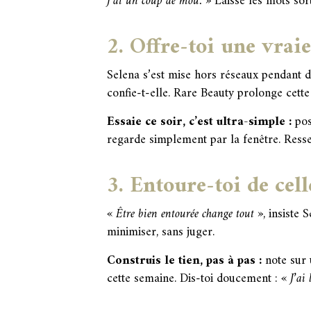
J’ai un coup de mou. »
Laisse les mots sort
2. Offre-toi une vraie
Selena s’est mise hors réseaux pendant d
confie-t-elle. Rare Beauty prolonge cette 
Essaie ce soir, c’est ultra-simple :
pos
regarde simplement par la fenêtre. Ress
3. Entoure-toi de cell
« Être bien entourée change tout »
, insiste 
minimiser, sans juger.
Construis le tien, pas à pas :
note sur 
cette semaine. Dis-toi doucement :
« J’ai