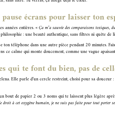
ir, sans filtre. Tu verras, ça allège déjà le cœur.
 pause écrans pour laisser ton es
es années entières.
« Ça m’a sauvée des comparaisons toxiques, du 
philosophie : une beauté authentique, sans filtres ni quête de l
e ton téléphone dans une autre pièce pendant 20 minutes. Fais 
ens ce calme qui monte doucement, comme une vague apaisante
es qui te font du bien, pas de cel
Selena. Elle parle d’un cercle restreint, choisi pour sa douceur :
un bout de papier 2 ou 3 noms qui te laissent plus légère après
 le droit à cet oxygène humain, je ne suis pas faite pour tout porter se