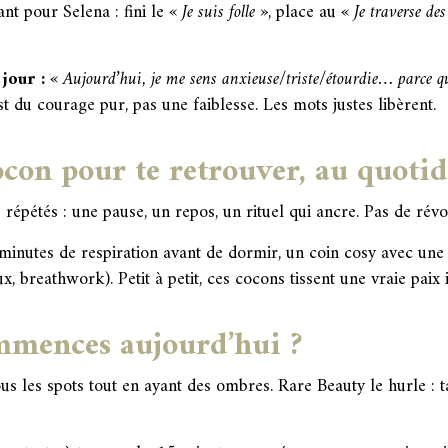
nt pour Selena : fini le
« Je suis folle »
, place au
« Je traverse des
jour :
« Aujourd’hui, je me sens anxieuse/triste/étourdie… parce q
st du courage pur, pas une faiblesse. Les mots justes libèrent.
cocon pour te retrouver, au quotid
 répétés : une pause, un repos, un rituel qui ancre. Pas de révo
 minutes de respiration avant de dormir, un coin cosy avec une
 breathwork). Petit à petit, ces cocons tissent une vraie paix i
ommences aujourd’hui ?
 les spots tout en ayant des ombres. Rare Beauty le hurle : ta r