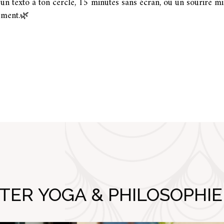
un texto à ton cercle, 15 minutes sans écran, ou un sourire m
ement.🌿
ER YOGA & PHILOSOPHIE