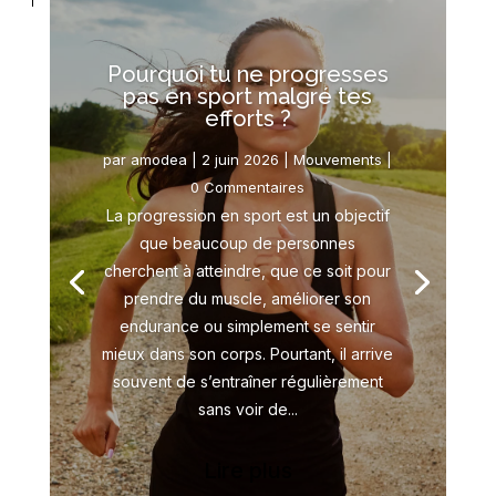
Pourquoi tu ne progresses
pas en sport malgré tes
efforts ?
par
amodea
|
2 juin 2026
|
Mouvements
|
0 Commentaires
La progression en sport est un objectif
que beaucoup de personnes
cherchent à atteindre, que ce soit pour
prendre du muscle, améliorer son
endurance ou simplement se sentir
mieux dans son corps. Pourtant, il arrive
souvent de s’entraîner régulièrement
sans voir de...
Lire plus