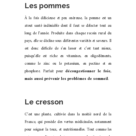
Les pommes
À la fois délicieuse et peu onéreuse, la pomme est un
atout santé indéniable dont il faut se délecter tout au
long de l’année. Produite dans chaque recoin rural du
pays, elle se décline sous différentes variétés et saveurs. Il
est donc difficile de s’en lasser et c’est tant mieux,
puisqu’elle est riche en vitamines, en oligoéléments,
comme le zinc ou le potassium, en pectine et en
phosphore. Parfait pour
décongestionner le foie,
mais aussi prévenir les problèmes de sommeil
.
Le cresson
C’est une plante, cultivée dans la moitié nord de la
France, qui possède des vertus médicinales, notamment
pour soigner la toux, et nutritionnelles. Tout comme les