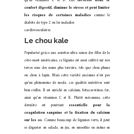
qu’en vitamines E et B. Elle
favorise donc le
confort digestif, diminue le stress et peut limiter
les risques de certaines
maladies
comme le
diabète de type 2 ou les maladies
cardiovasculaires.
Le chou kale
Popularisé grâce aux assiettes ultra saines des filles de la
côte-ouest américaine, ce légume est aussi cultivé sur nos
terres sous des noms plus terroirs, tels que chou plume
ou chou à lapin. Mais cette variété ancienne n’est pas
qu’un
phénomène de mode, ces qualités nutritives sont
bien réelles. Il est enrichi en calcium, bêtacarotènes, fer,
ainsi qu’en vitamines C et K. Plutôt méconnue, cette
dernière est pourtant
essentielle pour la
coagulation sanguine et la fixation du calcium
sur les os
. Comme beaucoup de légumes verts, il peut
se déguster en salade, en jus, en smoothie ou même en