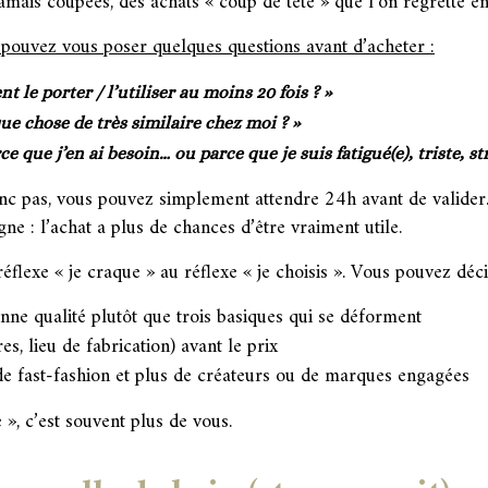
jamais coupées, des achats « coup de tête » que l’on regrette en
s pouvez vous poser quelques questions avant d’acheter :
t le porter / l’utiliser au moins 20 fois ? »
que chose de très similaire chez moi ? »
ce que j’en ai besoin… ou parce que je suis fatigué(e), triste, str
nc pas, vous pouvez simplement attendre 24h avant de valider.
gne : l’achat a plus de chances d’être vraiment utile.
 réflexe « je craque » au réflexe « je choisis ». Vous pouvez déci
onne qualité plutôt que trois basiques qui se déforment
es, lieu de fabrication) avant le prix
e fast-fashion et plus de créateurs ou de marques engagées
 », c’est souvent plus de vous.