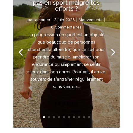
pas en sport malgré tes
efforts ?
par
amodea
|
2 juin 2026
|
Mouvements
|
0 Commentaires
La progression en sport est un objectif
que beaucoup de personnes
cherchent à atteindre, que ce soit pour
prendre du muscle, améliorer son
endurance ou simplement se sentir
mieux dans son corps. Pourtant, il arrive
souvent de s’entraîner régulièrement
sans voir de...
Lire plus