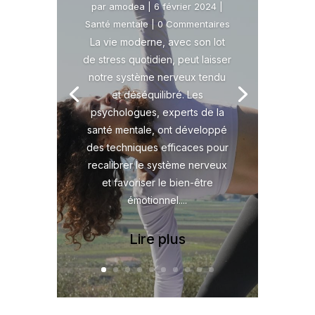
par
amodea
|
6 février 2024
|
Santé mentale
| 0 Commentaires
La vie moderne, avec son lot
de stress quotidien, peut laisser
notre système nerveux tendu
et déséquilibré. Les
psychologues, experts de la
santé mentale, ont développé
des techniques efficaces pour
recalibrer le système nerveux
et favoriser le bien-être
émotionnel....
Lire plus