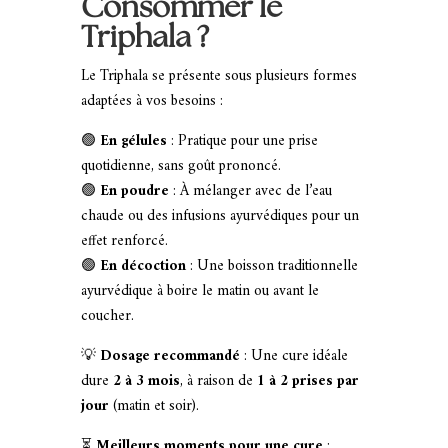
Consommer le
Triphala ?
Le Triphala se présente sous plusieurs formes
adaptées à vos besoins :
🟢
En gélules
: Pratique pour une prise
quotidienne, sans goût prononcé.
🟢
En poudre
: À mélanger avec de l’eau
chaude ou des infusions ayurvédiques pour un
effet renforcé.
🟢
En décoction
: Une boisson traditionnelle
ayurvédique à boire le matin ou avant le
coucher.
💡
Dosage recommandé
: Une cure idéale
dure
2 à 3 mois
, à raison de
1 à 2 prises par
jour
(matin et soir).
⏳
Meilleurs moments pour une cure
: