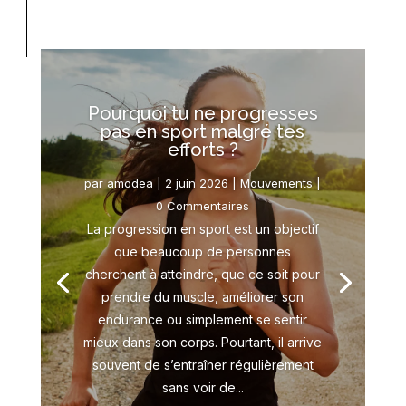
Pourquoi tu ne progresses
pas en sport malgré tes
efforts ?
par
amodea
|
2 juin 2026
|
Mouvements
|
0 Commentaires
La progression en sport est un objectif
que beaucoup de personnes
cherchent à atteindre, que ce soit pour
prendre du muscle, améliorer son
endurance ou simplement se sentir
mieux dans son corps. Pourtant, il arrive
souvent de s’entraîner régulièrement
sans voir de...