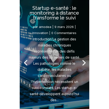
Startup e-santé : le
monitoring à distance
transforme le suivi
par
amodea
|
9 mars 2026
|
Innovation
| 0 Commentaires
Introduction La gestion des
maladies chroniques
représente l’un des défis
majeurs des systèmes de santé.
Les pathologies comme le
diabète, les maladies
cardiovasculaires ou
l’hypertension nécessitent un
suivi constant. Les startup e-
santé développent aujourd’hui
des...